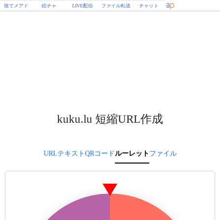
捨てメアド
絵チャ
LIVE配信
ファイル転送
チャット
kuku.lu 短縮URL作成
URL
テキスト
QRコード
ルーレット
ファイル